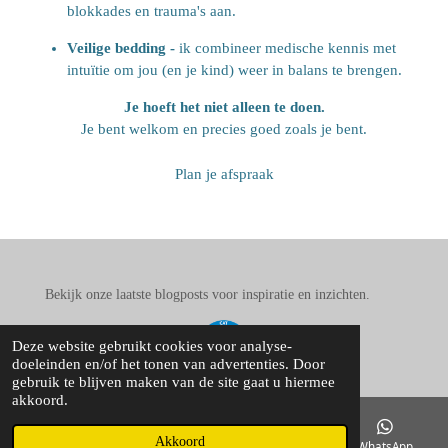
blokkades en trauma's aan.
Veilige bedding -
ik combineer medische kennis met
intuïtie om jou (en je kind) weer in balans te brengen.
Je hoeft het niet alleen te doen.
Je bent welkom en precies goed zoals je bent.
Plan je afspraak
Bekijk onze laatste blogposts voor inspiratie en inzichten.
Deze website gebruikt cookies voor analyse-
doeleinden en/of het tonen van advertenties. Door
gebruik te blijven maken van de site gaat u hiermee
akkoord.
Ellen Bregten - 0620689570
Akkoord
E-mailadres
Kaart
Instagram
WhatsApp