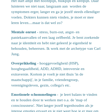
Het start altijd met hoofdpijn, buikpijn en keelpijn. Daar
luisteren we niet naar, langzaam aan worden de
symptomen erger, langer en ga je jezelf steeds ellendiger
voelen. Dokters kunnen niets vinden, je moet er mee
leren leven....maar is dat wel zo?
Mentale onrust -
stress, burn-out, angst- en
paniekaanvallen of een laag zelfbeeld. Je bent zoekende
naar je identiteit en hebt niet geleerd je eigenheid te
behouden, beheersen. Ik werk met de archetype van Carl
Jung.
Overprikkeling -
hooggevoeligheid (HSP),
hoogbegaafdheid, ADD, ADHD, introversie en
extraversie. Kortom je voelt je niet thuis 'in de
maatschappij', in je familie, vriendengroep,
verenigingsleven, gezin, collega's etc.
Emotionele schommelingen -
je leert balans te vinden
en te houden door te werken met o.a. de 'map of
consciousness'. Niet langer jezelf tegenhouden als je
intense emoties ervaart en je niet weet hoe je er mee om