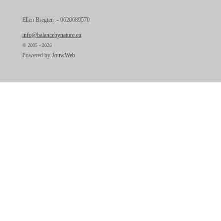
Ellen Bregten - 0620689570
info@balancebynature.eu
© 2005 - 2026
Powered by
JouwWeb