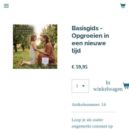
Ga
direct
naar
de
Basisgids -
hoofdinhoud
Opgroeien in
een nieuwe
tijd
€ 59,95
In
winkelwagen
Artikelnummer:
14
Loop je als ouder
ongemerkt constant op