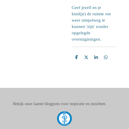
Geef jezelf en je
kind(je) de ruimte om
weer simpelweg te
kunnen 'zijn' zonder
opgelegde
overtuiginingen.
D
D
S
D
e
e
h
e
l
e
a
l
e
l
r
e
n
e
n
Bekijk onze laatste blogposts voor inspiratie en inzichten.