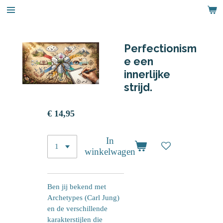
Ga
direct
naar
de
Perfectionism
hoofdinhoud
e een
innerlijke
strijd.
€ 14,95
In
winkelwagen
Ben jij bekend met
Archetypes (Carl Jung)
en de verschillende
karakterstijlen die