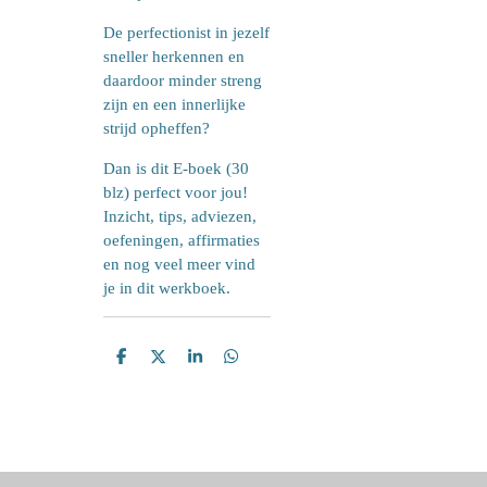
De perfectionist in jezelf
sneller herkennen en
daardoor minder streng
zijn en een innerlijke
strijd opheffen?
Dan is dit E-boek (30
blz) perfect voor jou!
Inzicht, tips, adviezen,
oefeningen, affirmaties
en nog veel meer vind
je in dit werkboek.
D
D
S
D
e
e
h
e
l
e
a
l
e
l
r
e
n
e
n