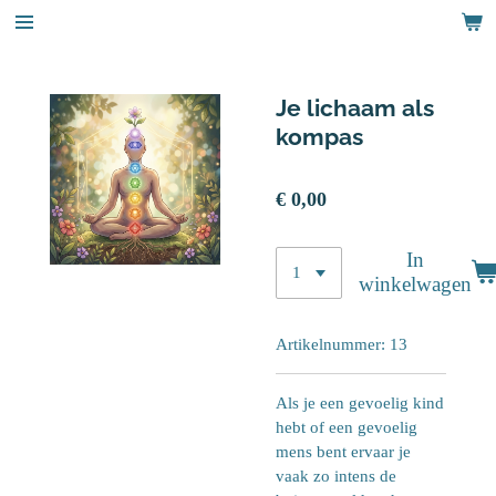
Ga
direct
naar
de
Je lichaam als
hoofdinhoud
kompas
€ 0,00
In
winkelwagen
Artikelnummer:
13
Als je een gevoelig kind
hebt of een gevoelig
mens bent ervaar je
vaak zo intens de