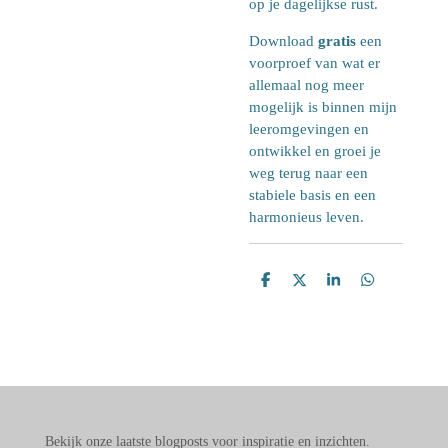
op je dagelijkse rust.
Download
gratis
een
voorproef van wat er
allemaal nog meer
mogelijk is binnen mijn
leeromgevingen en
ontwikkel en groei je
weg terug naar een
stabiele basis en een
harmonieus leven.
D
D
S
D
e
e
h
e
l
e
a
l
e
l
r
e
n
e
n
Bekijk onze laatste blogposts voor inspiratie en inzichten.