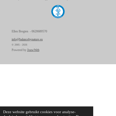
Ellen Bregten - 0620689570
info@balancebynature.eu
© 2005 - 2026
Powered by
JouwWeb
Deze website gebruikt cookies voor analyse-