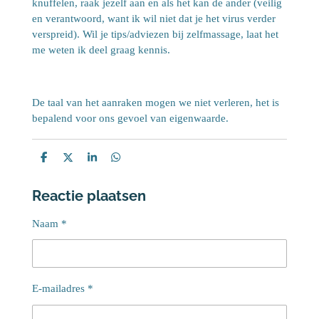
knuffelen, raak jezelf aan en als het kan de ander (veilig
en verantwoord, want ik wil niet dat je het virus verder
verspreid). Wil je tips/adviezen bij zelfmassage, laat het
me weten ik deel graag kennis.
De taal van het aanraken mogen we niet verleren, het is
bepalend voor ons gevoel van eigenwaarde.
D
D
S
D
e
e
h
e
l
e
a
l
Reactie plaatsen
e
l
r
e
n
e
n
Naam *
E-mailadres *