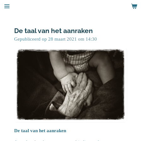
Ga
direct
naar
de
De taal van het aanraken
hoofdinhoud
Gepubliceerd op 28 maart 2021 om 14:30
De taal van het aanraken