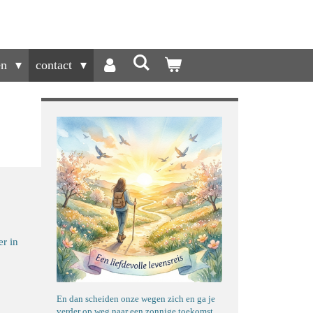
en
contact
er in
En dan scheiden onze wegen zich en ga je
verder op weg naar een zonnige toekomst