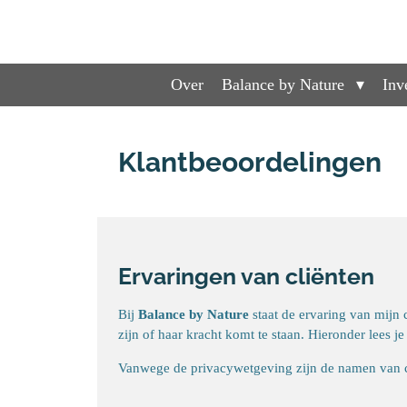
Ga
direct
naar
de
Over
Balance by Nature
Inv
hoofdinhoud
Klantbeoordelingen
Ervaringen van cliënten
Bij
Balance by Nature
staat de ervaring van mijn 
zijn of haar kracht komt te staan. Hieronder lees j
Vanwege de privacywetgeving zijn de namen van cli