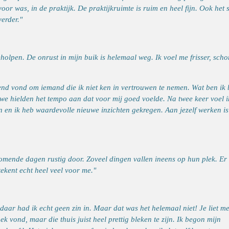
voor was, in de praktijk. De praktijkruimte is ruim en heel fijn. Ook het 
verder."
holpen. De onrust in mijn buik is helemaal weg. Ik voel me frisser, sch
end vond om iemand die ik niet ken in vertrouwen te nemen. Wat ben ik b
n we hielden het tempo aan dat voor mij goed voelde. Na twee keer voel 
en en ik heb waardevolle nieuwe inzichten gekregen. Aan jezelf werken is
omende dagen rustig door. Zoveel dingen vallen ineens op hun plek. Er
ekent echt heel veel voor me."
daar had ik echt geen zin in. Maar dat was het helemaal niet! Je liet m
k vond, maar die thuis juist heel prettig bleken te zijn. Ik begon mijn