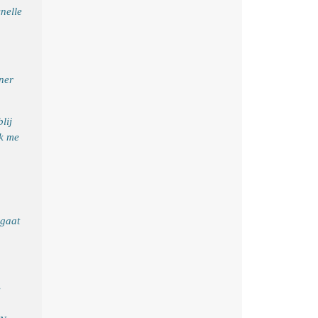
snelle
oner
lij
ik me
 gaat
e