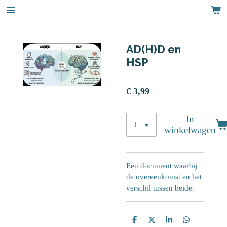
Ga
direct
naar
de
AD(H)D en
hoofdinhoud
HSP
€ 3,99
In
winkelwagen
Een document waarbij
de overeenkomst en het
verschil tussen beide.
D
D
S
D