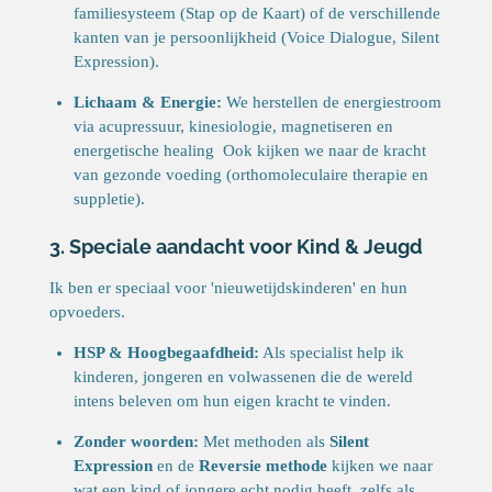
familiesysteem (Stap op de Kaart) of de verschillende
kanten van je persoonlijkheid (Voice Dialogue, Silent
Expression).
Lichaam & Energie:
We herstellen de energiestroom
via acupressuur, kinesiologie, magnetiseren en
energetische healing Ook kijken we naar de kracht
van gezonde voeding (orthomoleculaire therapie en
suppletie).
3. Speciale aandacht voor Kind & Jeugd
Ik ben er speciaal voor 'nieuwetijdskinderen' en hun
opvoeders.
HSP & Hoogbegaafdheid:
Als specialist help ik
kinderen, jongeren en volwassenen die de wereld
intens beleven om hun eigen kracht te vinden.
Zonder woorden:
Met methoden als
Silent
Expression
en de
Reversie methode
kijken we naar
wat een kind of jongere echt nodig heeft, zelfs als