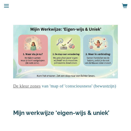
Ga
direct
naar
de
hoofdinhoud
De kleur zones
van 'map of 'consciousness' (bewustzijn)
Mijn werkwijze ‘eigen-wijs & uniek’