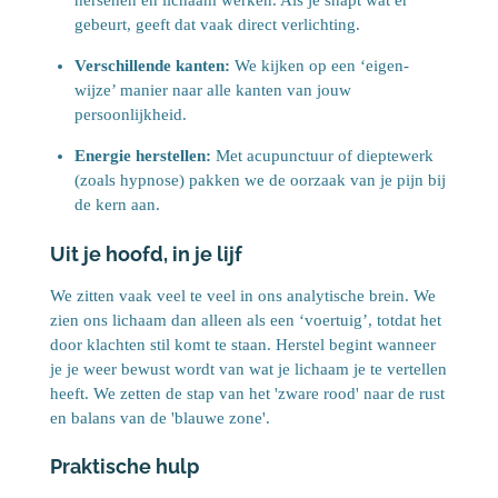
hersenen en lichaam werken. Als je snapt wat er
gebeurt, geeft dat vaak direct verlichting.
Verschillende kanten:
We kijken op een ‘eigen-
wijze’ manier naar alle kanten van jouw
persoonlijkheid.
Energie herstellen:
Met acupunctuur of dieptewerk
(zoals hypnose) pakken we de oorzaak van je pijn bij
de kern aan.
Uit je hoofd, in je lijf
We zitten vaak veel te veel in ons analytische brein. We
zien ons lichaam dan alleen als een ‘voertuig’, totdat het
door klachten stil komt te staan. Herstel begint wanneer
je je weer bewust wordt van wat je lichaam je te vertellen
heeft. We zetten de stap van het 'zware rood' naar de rust
en balans van de 'blauwe zone'.
Praktische hulp