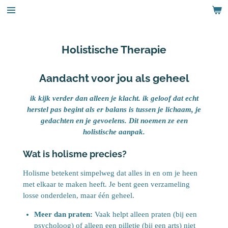
Ga
direct
naar
de
Holistische Therapie
hoofdinhoud
Aandacht voor jou als geheel
ik kijk verder dan alleen je klacht. ik geloof dat echt
herstel pas begint als er balans is tussen je lichaam, je
gedachten en je gevoelens. Dit noemen ze een
holistische aanpak.
Wat is holisme precies?
Holisme betekent simpelweg dat alles in en om je heen
met elkaar te maken heeft. Je bent geen verzameling
losse onderdelen, maar één geheel.
Meer dan praten:
Vaak helpt alleen praten (bij een
psycholoog) of alleen een pilletje (bij een arts) niet