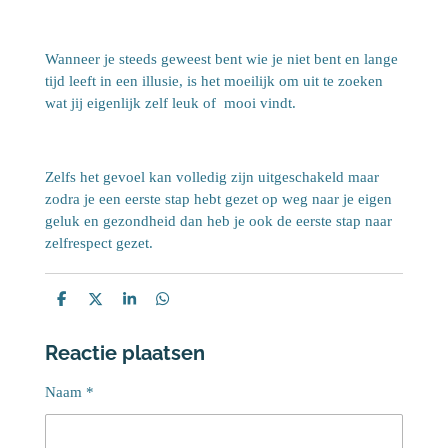
Wanneer je steeds geweest bent wie je niet bent en lange
tijd leeft in een illusie, is het moeilijk om uit te zoeken
wat jij eigenlijk zelf leuk of mooi vindt.
Zelfs het gevoel kan volledig zijn uitgeschakeld maar
zodra je een eerste stap hebt gezet op weg naar je eigen
geluk en gezondheid dan heb je ook de eerste stap naar
zelfrespect gezet.
D
D
S
D
e
e
h
e
l
e
a
l
Reactie plaatsen
e
l
r
e
n
e
n
Naam *