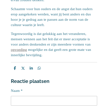
Schaamte voor hun ouders en de angst dat hun ouders
erop aangekeken werden, want jij bent anders en dus
hoor je je gedrag aan te passen aan de norm van de
cultuur waarin je leeft.
Tegenwoordig is dat gelukkig aan het veranderen,
mensen wennen aan het feit dat er meer acceptatie is
voor anders denkenden er zijn meerdere vormen van
opvoeding
mogelijke en dat geeft een grote mate van
innerlijke bevrijding.
D
D
S
D
e
e
h
e
l
e
a
l
Reactie plaatsen
e
l
r
e
n
e
n
Naam *