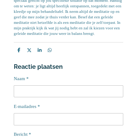
speciaal gericht op jou specifieke situatie op dat moment. Handig
om te weten: je ligt altijd heerlijk ontspannen, toegedekt met een
kleedje op mijn behandeltafel. Ik neem altijd de meditatie op en
geef die mee zodat je thuis verder kan. Besef dat een geleide
meditatie niet hetzelfde is als een meditatie die je zelf toepast. In
mijn praktijk kijk ik wat jij nodig hebt en zal ik kiezen voor een
geleide meditatie die jouw weer in balans brengt.
D
D
S
D
e
e
h
e
l
e
a
l
Reactie plaatsen
e
l
r
e
n
e
n
Naam *
E-mailadres *
Bericht *