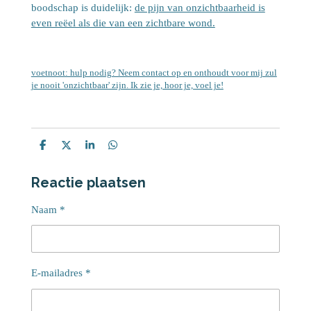
boodschap is duidelijk:
de pijn van onzichtbaarheid is
even reëel als die van een zichtbare wond.
voetnoot: hulp nodig? Neem contact op en onthoudt voor mij zul
je nooit 'onzichtbaar' zijn. Ik zie je, hoor je, voel je!
D
D
S
D
e
e
h
e
l
e
a
l
Reactie plaatsen
e
l
r
e
n
e
n
Naam *
E-mailadres *