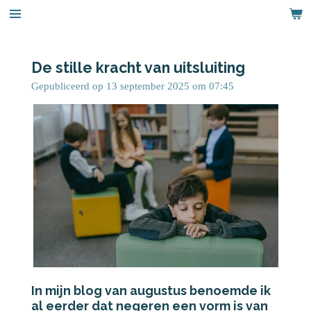
Ga
direct
naar
de
De stille kracht van uitsluiting
hoofdinhoud
Gepubliceerd op 13 september 2025 om 07:45
In mijn blog van augustus benoemde ik
al eerder dat negeren een vorm is van