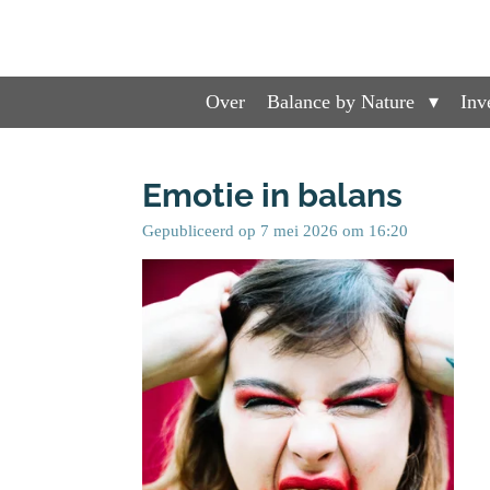
Ga
direct
naar
de
Over
Balance by Nature
Inv
hoofdinhoud
Emotie in balans
Gepubliceerd op 7 mei 2026 om 16:20