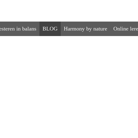
esteren in balans
BLOG
Harmony by nature
Online ler