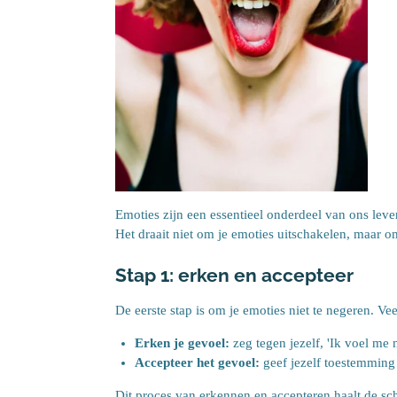
Emoties zijn een essentieel onderdeel van ons lev
Het draait niet om je emoties uitschakelen, maar o
Stap 1: erken en accepteer
De eerste stap is om je emoties niet te negeren. V
Erken je gevoel:
zeg tegen jezelf, 'Ik voel me n
Accepteer het gevoel:
geef jezelf toestemming 
Dit proces van
erkennen
en
accepteren
haalt de sc