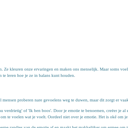
en. Ze kleuren onze ervaringen en maken ons menselijk. Maar soms voel j
m te leren hoe je ze in balans kunt houden.
eel mensen proberen nare gevoelens weg te duwen, maar dit zorgt er vaa
u verdrietig' of 'Ik ben boos'. Door je emotie te benoemen, creëer je al 
om te voelen wat je voelt. Oordeel niet over je emotie. Het is oké om je
herpe randjes van de emotie af en maakt het makkelijker om ermee om t