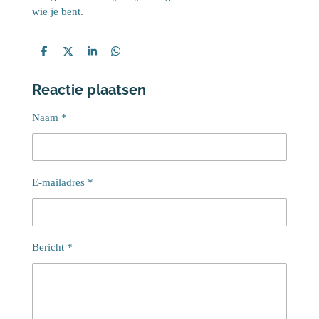
wie je bent.
D
D
S
D
e
e
h
e
l
e
a
l
Reactie plaatsen
e
l
r
e
n
e
n
Naam *
E-mailadres *
Bericht *