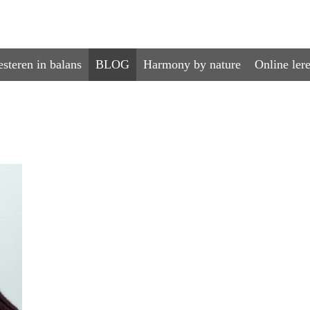
esteren in balans
BLOG
Harmony by nature
Online ler