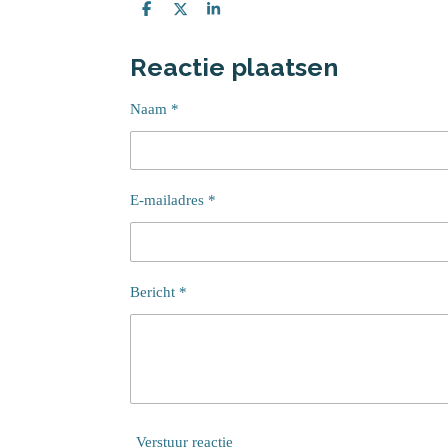
D
D
S
e
e
h
l
e
a
Reactie plaatsen
e
l
r
n
e
Naam *
E-mailadres *
Bericht *
Verstuur reactie