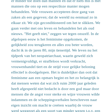
er minder toe doen dan mannen en dat er niets mis is met
mannen die ons op een respectloze manier mogen
behandelen. Vele vrouwen accepteren deze gang van
zaken als een gegeven; dat de wereld nu eenmaal zo in
elkaar zit. We zijn geconditioneerd om het te slikken. We
gaan verder met ons leven en behandelen het als oud
nieuws. "Het geeft niet," zeggen we tegen onszelf. In de
afgelopen eeuw is het feminisme opgekomen, de
gelijkheid zou terugkeren en alles zou beter worden,
dacht ik in de jaren 80, mijn tienertijd. We leven nu het
tijdperk van het neopatriarchaat, waarin geweld zich
vermenigvuldigt, er straffeloos wordt verkracht,
vrouwenhandel tiert en de strijd voor gelijke beloning
effectief is doodgelopen. Het is duidelijker dan ooit dat
feminisme aan een opmars begint en het zo belangrijk is
dat mensen weten dat wat zich ruim 2000 jaar geleden
heeft afgespeeld niet bedacht is door een god maar door
mensen die de angst voor sterke en wijze vrouwen wilde
indammen en de scheppingsverhalen herschreven naar
eigen inzicht om macht te creëren waarbij de vrouw
werd weggezet als een soort van minder wezen t.o.v. een