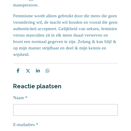
manspersoon.
Feminisme wordt alleen gebruikt door die mens die geen
verandering wil, de macht wil houden en vooral die geen
authenticiteit accepteert. Gelijkheid van seksen, feminien
versus masculien zit in elk mens duaal verweven en
hoort een normaal gegeven te zijn. Zolang ik kan blijf ik
op mijn manier strijdbaar en deel ik mijn kennis en
wijsheid.
D
D
S
D
e
e
h
e
l
e
a
l
Reactie plaatsen
e
l
r
e
n
e
n
Naam *
E-mailadres *