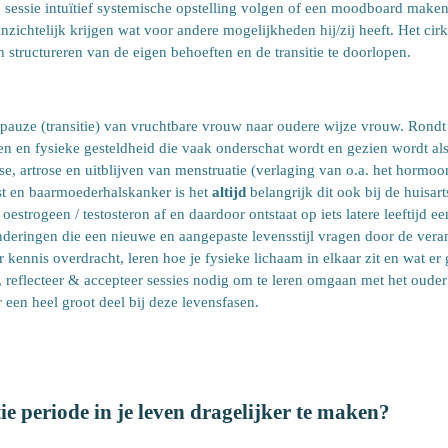
essie intuïtief systemische opstelling volgen of een moodboard maken.
ichtelijk krijgen wat voor andere mogelijkheden hij/zij heeft. Het cir
n structureren van de eigen behoeften en de transitie te doorlopen.
opauze (transitie) van vruchtbare vrouw naar oudere wijze vrouw. Rondt d
n en fysieke gesteldheid die vaak onderschat wordt en gezien wordt al
e, artrose en uitblijven van menstruatie (verlaging van o.a. het hormo
rst en baarmoederhalskanker is het
altijd
belangrijk dit ook bij de huisart
estrogeen / testosteron af en daardoor ontstaat op iets latere leeftijd e
nderingen die een nieuwe en aangepaste levensstijl vragen door de vera
 kennis overdracht, leren hoe je fysieke lichaam in elkaar zit en wat er 
g, reflecteer & accepteer sessies nodig om te leren omgaan met het oud
 een heel groot deel bij deze levensfasen.
ie periode in je leven dragelijker te maken?