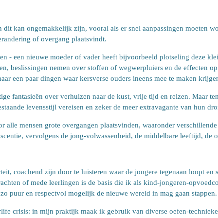
n dit kan ongemakkelijk zijn, vooral als er snel aanpassingen moeten 
erandering of overgang plaatsvindt.
n - een nieuwe moeder of vader heeft bijvoorbeeld plotseling deze k
n, beslissingen nemen over stoffen of wegwerpluiers en de effecten op 
maar een paar dingen waar kersverse ouders ineens mee te maken krijge
e fantasieën over verhuizen naar de kust, vrije tijd en reizen. Maar ten
staande levensstijl vereisen en zeker de meer extravagante van hun dr
voor alle mensen grote overgangen plaatsvinden, waaronder verschillend
escentie, vervolgens de jong-volwassenheid, de middelbare leeftijd, d
erteit, coachend zijn door te luisteren waar de jongere tegenaan loopt e
rkrachten of mede leerlingen is de basis die ik als kind-jongeren-opvoe
r zo puur en respectvol mogelijk de nieuwe wereld in mag gaan stappen
terlife crisis: in mijn praktijk maak ik gebruik van diverse oefen-techn