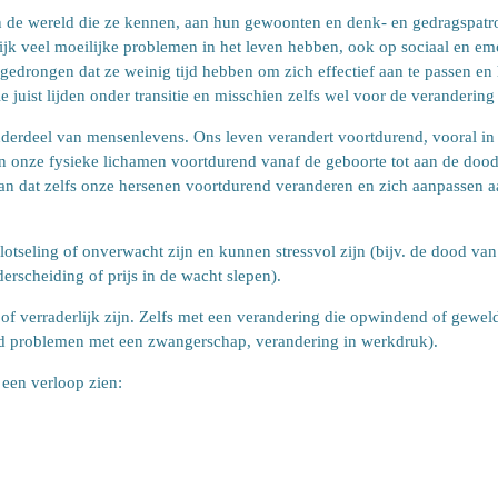
e wereld die ze kennen, aan hun gewoonten en denk- en gedragspatron
jk veel moeilijke problemen in het leven hebben, ook op sociaal en em
gedrongen dat ze weinig tijd hebben om zich effectief aan te passen en
e juist lijden onder transitie en misschien zelfs wel voor de veranderin
 onderdeel van mensenlevens. Ons leven verandert voortdurend, vooral 
n onze fysieke lichamen voortdurend vanaf de geboorte tot aan de dood,
 aan dat zelfs onze hersenen voortdurend veranderen en zich aanpassen
lotseling of onverwacht zijn en kunnen stressvol zijn (bijv. de dood van
rscheiding of prijs in de wacht slepen).
 verraderlijk zijn. Zelfs met een verandering die opwindend of geweldig
d problemen met een zwangerschap, verandering in werkdruk).
d een verloop zien: