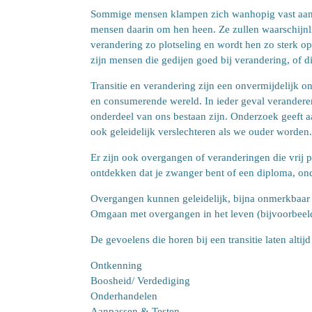
Sommige mensen klampen zich wanhopig vast aan d
mensen daarin om hen heen. Ze zullen waarschijnli
verandering zo plotseling en wordt hen zo sterk op
zijn
mensen die gedijen goed bij verandering, of di
Transitie en verandering zijn een onvermijdelijk
en consumerende wereld.
In ieder geval verandere
onderdeel van ons bestaan ​​zijn. Onderzoek geeft
ook geleidelijk verslechteren als we ouder worden.
Er zijn ook overgangen of veranderingen die vrij p
ontdekken dat je zwanger bent of een diploma, onde
Overgangen kunnen geleidelijk, bijna onmerkbaar of
Omgaan met overgangen in het leven (bijvoorbeel
De gevoelens die horen bij een transitie laten altij
Ontkenning
Boosheid/ Verdediging
Onderhandelen
Aanpassen & Testen