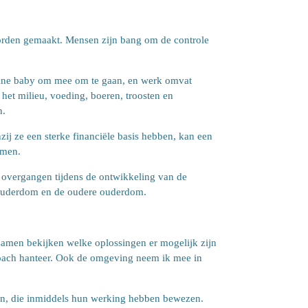
worden gemaakt. Mensen zijn bang om de controle
leine baby om mee om te gaan, en werk omvat
het milieu, voeding, boeren, troosten en
n.
zij ze een sterke financiële basis hebben, kan een
omen.
e overgangen tijdens de ontwikkeling van de
e ouderdom en de oudere ouderdom.
n samen bekijken welke oplossingen er mogelijk zijn
dcoach hanteer. Ook de omgeving neem ik mee in
.
ieken, die inmiddels hun werking hebben bewezen.