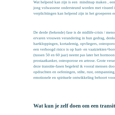
Wat helpend kan zijn is een mindmap maken , een s
jong volwassene ondersteund worden met visueel inz
verplichtingen kan helpend zijn in het groeperen e
De derde (bekende) fase is de midlife-crisis / men
ervaren vrouwen verandering in hun gedrag, denke
hartkloppingen, kortademig, opvliegers, osteoporos
een verhoogd risico is op hart- en vaatziekten+bo
(tussen 50 en 60 jaar) neemt pas later het hormoon o
prostaatkanker, osteoporose en artrose. Grote vera
deze transitie-fasen begeleid ik vooral mensen door
opdrachten en oefeningen, stilte, rust, ontspannin
emotionele en spirituele ontwikkeling behoort voor
Wat kun je zelf doen om een transit