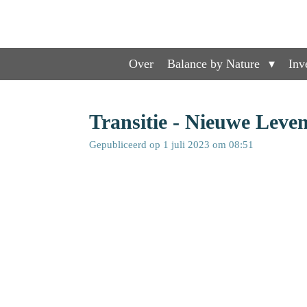
Ga
direct
naar
de
Over
Balance by Nature
Inv
hoofdinhoud
Transitie - Nieuwe Leve
Gepubliceerd op 1 juli 2023 om 08:51