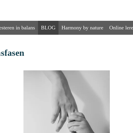
esteren in balans
BLOG
Harmony by nature
Online ler
nsfasen